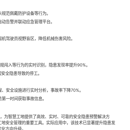
未规范佩戴防护设备等行为。
自动告警并联动应急管理平台。
掘机驾驶员视野盲区，降低机械伤害风险。
规闯入等行为的实时识别，隐患发现率提升90%。
因安全隐患导致的停工。
程、安全设施进行实时分析，事故率下降70%。
员第一时间获取事故信息。
术，为智慧工地提供了高效、实时、可靠的安全隐患预警解决方
工地安全管理的重要工具。实际应用中，该技术已显著提升隐患发
字化方向升级。